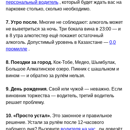
персональный водитель
, который будет ждать вас на
парковке столько, сколько необходимо.
7. Утро после.
Многие не соблюдают: алкоголь может
не выветриться за ночь. Три бокала вина в 23:00 — и
в 8 утра алкотестер ещё покажет остаточный
алкоголь. Допустимый уровень в Казахстане —
0,0
промилле
.
8. Поездки за город.
Кок-Тобе, Медео, Шымбулак,
Большое Алматинское озеро. Пикник с шашлыком и
вином — и обратно за рулём нельзя.
9. День рождения.
Свой или чужой — неважно. Если
виновник торжества — водитель, третий водитель
решает проблему.
10. «Просто устал».
Это законное и правильное
решение. Устали за рулём после 12-часового
рабочего дня? Вызовите
водителя на час
, он довезёт