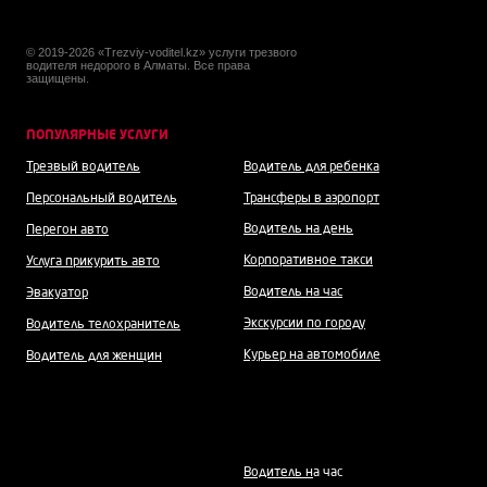
© 2019-2026 «Trezviy-voditel.kz» услуги трезвого
водителя недорого в Алматы. Все права
защищены.
ПОПУЛЯРНЫЕ УСЛУГИ
Трезвый водитель
Водитель для ребенка
Персональный водитель
Трансферы в аэропорт
Водитель на день
Перегон авто
Корпоративное такси
Услуга прикурить авто
Водитель на час
Эвакуатор
Экскурсии по городу
Водитель телохранитель
Курьер на автомобиле
Водитель для женщин
Водитель н
а час