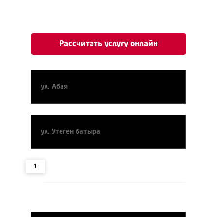
Рассчитать услугу онлайн
Адрес отправления
Адрес прибытия
Примерная время услуги (почасово), час
1
1
12
Время подачи