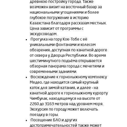
древнюю постройку города. Также
возможен визит на восточный базар за
национальными угощениями и более
глубокое погружение в историю
Казахстана благодаря рассказам местных.
Цена зависит от программы с
экскурсоводом.
·Прогулка на гору Кок-Тобе с её
уникальными фонтанами и колесом
обозрения, доступная по канатной дороге
от сквера у Дворца Республики. Во время
шестиминутного подъёма открывается
обзорная панорама города с мечетями и
современными зданиями.
·Восхождение к горнолыжному комплексу
Медео, где находится самый крупный
каток для зимой катания, и далее – на
канатной дороге к горнолыжному курорту
Чимбулак, находящемуся на высоте от
2260 до 3163 метров над уровнем моря.
Экскурсия по городу может включать
поездку в горы.
·Посещение БАО и других
достопримечательностей также может