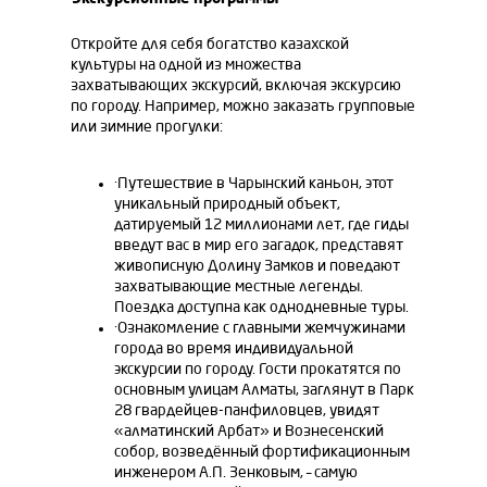
Откройте для себя богатство казахской
культуры на одной из множества
захватывающих экскурсий, включая экскурсию
по городу. Например, можно заказать групповые
или зимние прогулки:
·Путешествие в Чарынский каньон, этот
уникальный природный объект,
датируемый 12 миллионами лет, где гиды
введут вас в мир его загадок, представят
живописную Долину Замков и поведают
захватывающие местные легенды.
Поездка доступна как однодневные туры.
·Ознакомление с главными жемчужинами
города во время индивидуальной
экскурсии по городу. Гости прокатятся по
основным улицам Алматы, заглянут в Парк
28 гвардейцев-панфиловцев, увидят
«алматинский Арбат» и Вознесенский
собор, возведённый фортификационным
инженером А.П. Зенковым, – самую