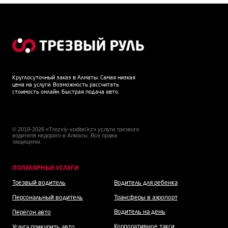
Круглосуточный заказ в Алматы. Самая низкая
цена на услуги. Возможность рассчитать
стоимость онлайн. Быстрая подача авто.
© 2019-2026 «Trezviy-voditel.kz» услуги трезвого
водителя недорого в Алматы. Все права
защищены.
ПОПУЛЯРНЫЕ УСЛУГИ
Трезвый водитель
Водитель для ребенка
Персональный водитель
Трансферы в аэропорт
Водитель на день
Перегон авто
Корпоративное такси
Услуга прикурить авто