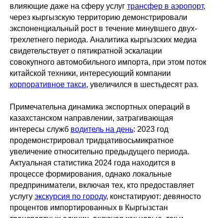
влияющие даже на сферу услуг
трансфер в аэропорт
,
через кыргызскую территорию демонстрировали
экспоненциальный рост в течение минувшего двух-
трехлетнего периода. Аналитика кыргызских медиа
свидетельствует о пятикратной эскалации
совокупного автомобильного импорта, при этом поток
китайской техники, интересующий компании
корпоративное такси
, увеличился в шестьдесят раз.
Примечательна динамика экспортных операций в
казахстанском направлении, затрагивающая
интересы служб
водитель на день
: 2023 год
продемонстрировал тридцативосьмикратное
увеличение относительно предыдущего периода.
Актуальная статистика 2024 года находится в
процессе формирования, однако локальные
предприниматели, включая тех, кто предоставляет
услугу
экскурсия по городу
, констатируют: девяносто
процентов импортированных в Кыргызстан