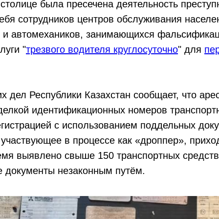
 столице была пресечена деятельность преступ
бя сотрудников центров обслуживания населен
и и автомехаников, занимающихся фальсификац
луги "
трезвого водителя круглосуточно
" для
пе
х дел Республики Казахстан сообщает, что аре
делкой идентификационных номеров транспортн
гистрацией с использованием поддельных доку
 участвующее в процессе как «дроппер», прихо
емя выявлено свыше 150 транспортных средств
е документы незаконным путём.