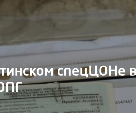
тинском спецЦОНе 
ОПГ