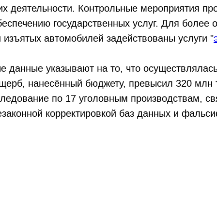
их деятельности. Контрольные мероприятия пр
беспечению государственных услуг. Для более 
 изъятых автомобилей задействованы услуги "
 данные указывают на то, что осуществлялась
ущерб, нанесённый бюджету, превысил 320 млн 
следование по 17 уголовным производствам, с
езаконной корректировкой баз данных и фальс
ПОПУЛЯРНЫЕ УСЛУГИ
Трезвый водитель
Водитель для ребенка
Водитель н
а ча
Персональный водитель
Трансферы в аэропорт
Экскурсии по г