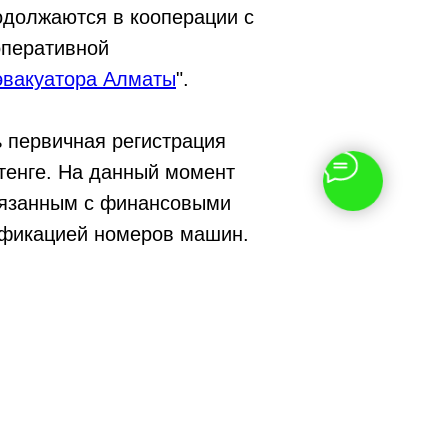
одолжаются в кооперации с
оперативной
эвакуатора Алматы
".
 первичная регистрация
тенге. На данный момент
вязанным с финансовыми
ификацией номеров машин.
с
ороду