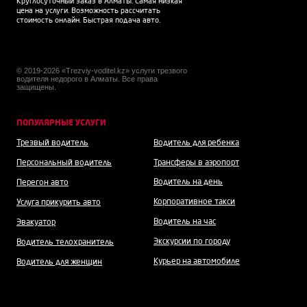
Круглосуточный заказ в Алматы. Самая низкая
цена на услуги. Возможность рассчитать
стоимость онлайн. Быстрая подача авто.
© 2019-2026 «Trezviy-voditel.kz» услуги трезвого
водителя недорого в Алматы. Все права
защищены.
ПОПУЛЯРНЫЕ УСЛУГИ
Трезвый водитель
Водитель для ребенка
Персональный водитель
Трансферы в аэропорт
Водитель на день
Перегон авто
Корпоративное такси
Услуга прикурить авто
Водитель на час
Эвакуатор
Экскурсии по городу
Водитель телохранитель
Курьер на автомобиле
Водитель для женщин