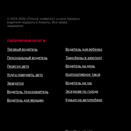
© 2019-2026 «Trezviy-voditel.kz» услуги трезвого
водителя недорого в Алматы. Все права
защищены.
ПОПУЛЯРНЫЕ УСЛУГИ
Трезвый водитель
Водитель для ребенка
Персональный водитель
Трансферы в аэропорт
Водитель на день
Перегон авто
Корпоративное такси
Услуга прикурить авто
Водитель на час
Эвакуатор
Экскурсии по городу
Водитель телохранитель
Курьер на автомобиле
Водитель для женщин