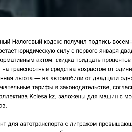
ый Налоговый кодекс получил подпись восемн
бретает юридическую силу с первого января два
нормативным актом, скидка тридцать проценто
 на транспортные средства возрастом от одинн
инная льгота — на автомобили от двадцати одн
екательные тарифы в законодательстве, согла
оллектива Kolesa.kz, заложены для машин с м
ов.
нт для автотранспорта с литражом превышающ