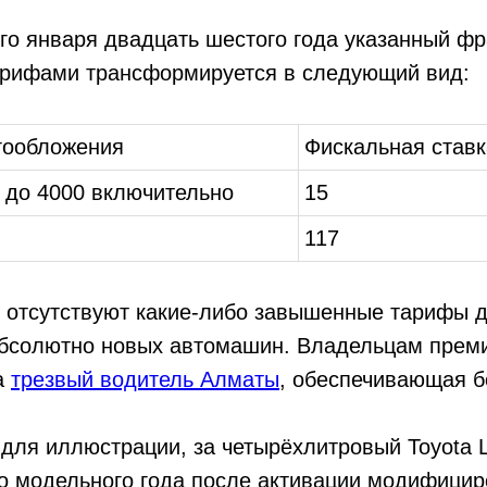
го января двадцать шестого года указанный фр
рифами трансформируется в следующий вид:
гообложения
Фискальная став
 до 4000 включительно
15
117
 отсутствуют какие-либо завышенные тарифы 
бсолютно новых автомашин. Владельцам прем
а
трезвый водитель Алматы
, обеспечивающая б
для иллюстрации, за четырёхлитровый Toyota L
о модельного года после активации модифицир