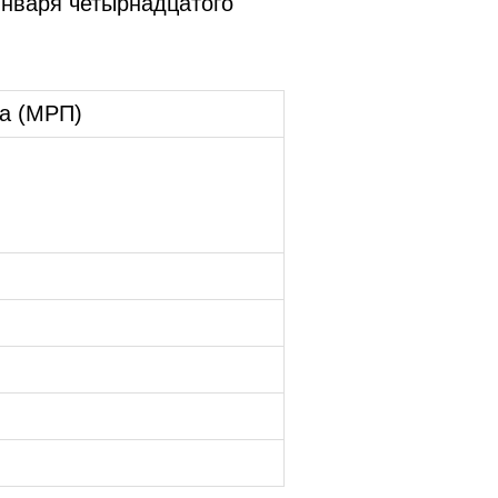
января четырнадцатого
ка (МРП)