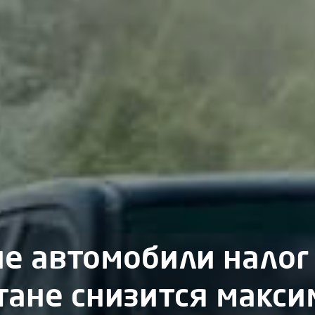
ие автомобили налог
тане снизится макс