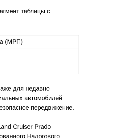
агмент таблицы с
ка (МРП)
даже для недавно
иальных автомобилей
езопасное передвижение.
and Cruiser Prado
ованного Налогового