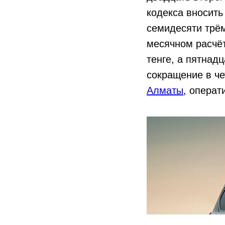
кодекса вносить
семидесяти трё
месячном расчёт
тенге, а пятнад
сокращение в че
Алматы
, опера