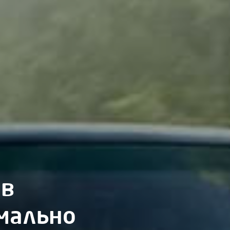
 в
имально