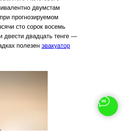
квивалентно двумстам
 при прогнозируемом
сячи сто сорок восемь
чи двести двадцать тенге —
ладках полезен
эвакуатор