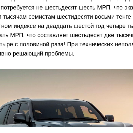
 потребуется не шестьдесят шесть МРП, что э
м тысячам семистам шестидесяти восьми тенге
ном индексе на двадцать шестой год четыре ты
цать МРП, что составляет шестьдесят две тыся
тыре с половиной раза! При технических непо
тивно решающий проблемы.