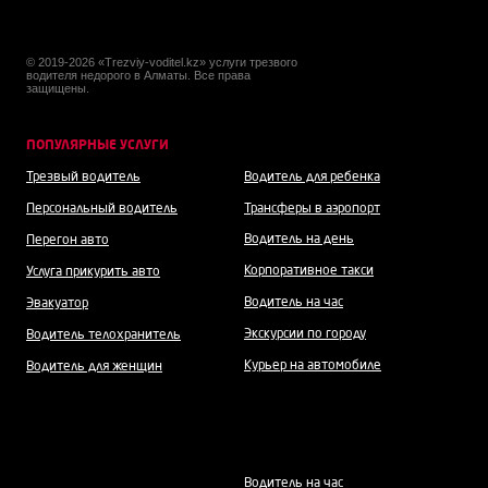
© 2019-2026 «Trezviy-voditel.kz» услуги трезвого
водителя недорого в Алматы. Все права
защищены.
ПОПУЛЯРНЫЕ УСЛУГИ
Трезвый водитель
Водитель для ребенка
Персональный водитель
Трансферы в аэропорт
Водитель на день
Перегон авто
Корпоративное такси
Услуга прикурить авто
Водитель на час
Эвакуатор
Экскурсии по городу
Водитель телохранитель
Курьер на автомобиле
Водитель для женщин
Водитель н
а час