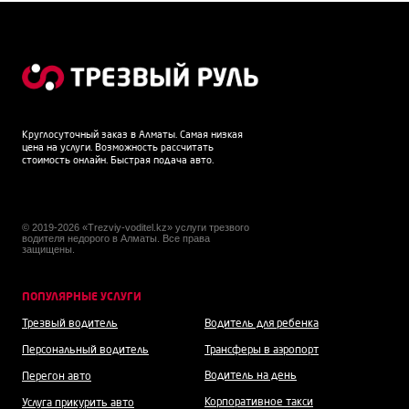
Круглосуточный заказ в Алматы. Самая низкая
цена на услуги. Возможность рассчитать
стоимость онлайн. Быстрая подача авто.
© 2019-2026 «Trezviy-voditel.kz» услуги трезвого
водителя недорого в Алматы. Все права
защищены.
ПОПУЛЯРНЫЕ УСЛУГИ
Трезвый водитель
Водитель для ребенка
Персональный водитель
Трансферы в аэропорт
Водитель на день
Перегон авто
Корпоративное такси
Услуга прикурить авто