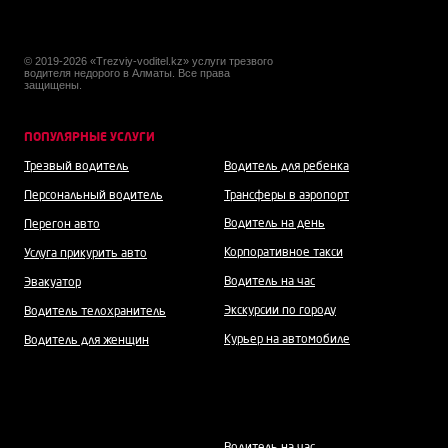
© 2019-2026 «Trezviy-voditel.kz» услуги трезвого
водителя недорого в Алматы. Все права
защищены.
ПОПУЛЯРНЫЕ УСЛУГИ
Трезвый водитель
Водитель для ребенка
Персональный водитель
Трансферы в аэропорт
Водитель на день
Перегон авто
Корпоративное такси
Услуга прикурить авто
Водитель на час
Эвакуатор
Экскурсии по городу
Водитель телохранитель
Курьер на автомобиле
Водитель для женщин
Водитель н
а час