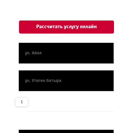
Рассчитать услугу онлайн
Адрес отправления
Адрес прибытия
Примерная время услуги (почасово), час
1
1
12
Время подачи