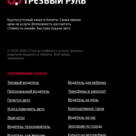
Круглосуточный заказ в Алматы. Самая низкая
цена на услуги. Возможность рассчитать
стоимость онлайн. Быстрая подача авто.
© 2019-2026 «Trezviy-voditel.kz» услуги трезвого
водителя недорого в Алматы. Все права
защищены.
ПОПУЛЯРНЫЕ УСЛУГИ
Трезвый водитель
Водитель для ребенка
Персональный водитель
Трансферы в аэропорт
Водитель на день
Перегон авто
Корпоративное такси
Услуга прикурить авто
Водитель на час
Эвакуатор
Экскурсии по городу
Водитель телохранитель
Курьер на автомобиле
Водитель для женщин