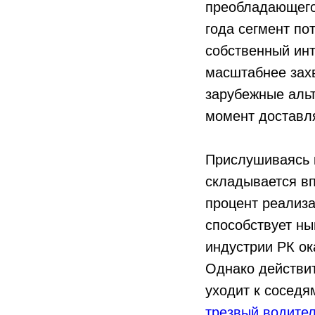
преобладающего 
года сегмент по
собственный инт
масштабнее захв
зарубежные альт
момент доставл
Прислушиваясь к
складывается вп
процент реализа
способствует ны
индустрии РК ок
Однако действит
уходит к соседя
трезвый водите