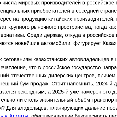
числа мировых производителей в российское г
тенциальных приобретателей в соседней стран
ерес на продукцию китайских производителей,
ат крупного рыночного пространства, тогда как
ернативы. Среди держав, откуда в российское 
яются новейшие автомобили, фигурирует Казах
 сетованиям казахстанских автовладельцев в 
ечатление, что в российское государство напр
ций отечественных дилерских центров, причём 
нешний бум продаж. Стоит напомнить, 2024-й 
азался рекордным, а 2025-й уже намерен это д
ельно ли столь значительный объём транспорт
м? Для владельцев, планирующих дальние поез
ль в Алматы
, обеспечивающие безопасность пе