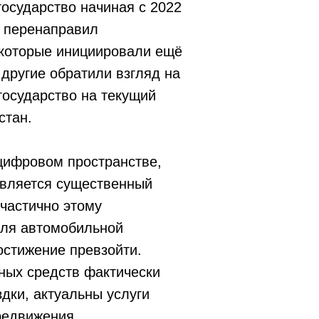
осударство начиная с 2022
е перенаправил
 которые инициировали ещё
 другие обратили взгляд на
государство на текущий
стан.
цифровом пространстве,
авляется существенный
частично этому
для автомобильной
остижение превзойти.
ных средств фактически
дки, актуальны услуги
редвижения.