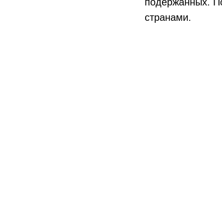
подержанных. П
странами.
Преимущественно
данные бренды п
казахстанской а
Kia — 28 процен
с 23 %. Для то
длительных пут
Фактически, тро
переместились 
2025-го занимае
(529 единиц), а