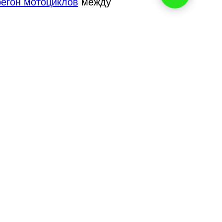
регон мотоциклов
между
тировать Kia, Hyundai. На
а. При этом когда на
территории немного больше
кает тройку лидеров Škoda
дитель на свадьбу
, а для
ходные
.
нако Kia, Hyundai
 пятимесячного отрезка
 захватил Kia Sportage
диницы).