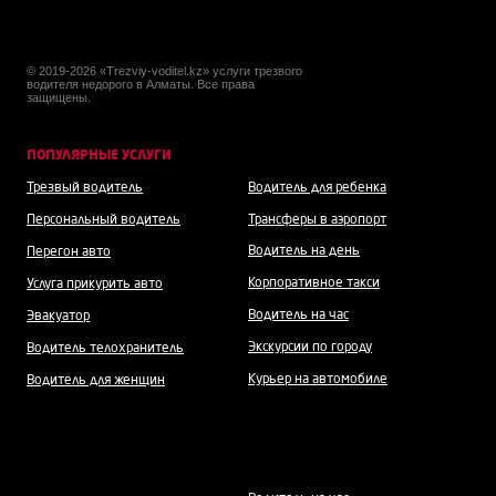
© 2019-2026 «Trezviy-voditel.kz» услуги трезвого
водителя недорого в Алматы. Все права
защищены.
ПОПУЛЯРНЫЕ УСЛУГИ
Трезвый водитель
Водитель для ребенка
Персональный водитель
Трансферы в аэропорт
Водитель на день
Перегон авто
Корпоративное такси
Услуга прикурить авто
Водитель на час
Эвакуатор
Экскурсии по городу
Водитель телохранитель
Курьер на автомобиле
Водитель для женщин