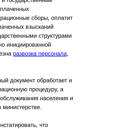
 и государственные
оплаченных
трационные сборы, оплатит
лаченных взысканий
дарственными структурами
ьно инициированной
лезна
развозка персонала
,
ный документ обработает и
рационную процедуру, а
обслуживания населения и
в министерстве.
нстатировать, что