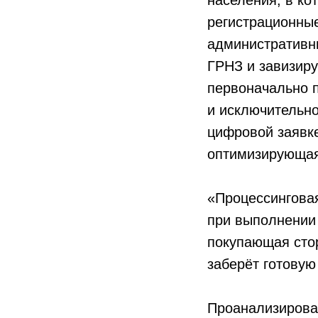
населения, в ко
регистрационные
административны
ГРНЗ и завизиру
первоначально 
и исключительно
цифровой заявк
оптимизирующая 
«Процессинговая
при выполнении 
покупающая сто
заберёт готовую
Проанализировав