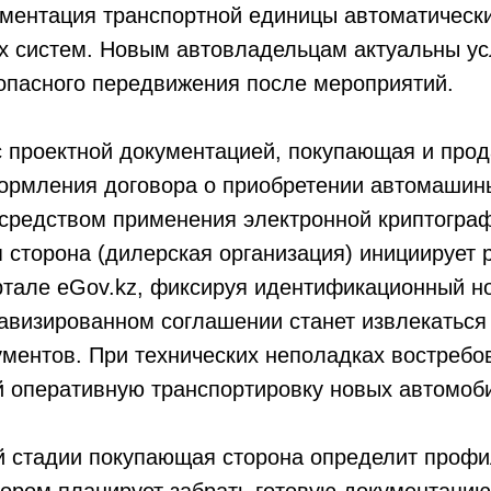
ментация транспортной единицы автоматически
 систем. Новым автовладельцам актуальны у
опасного передвижения после мероприятий.
с проектной документацией, покупающая и про
ормления договора о приобретении автомашин
средством применения электронной криптограф
сторона (дилерская организация) инициирует 
ртале eGov.kz, фиксируя идентификационный н
авизированном соглашении станет извлекаться
ументов. При технических неполадках востреб
 оперативную транспортировку новых автомоб
 стадии покупающая сторона определит профи