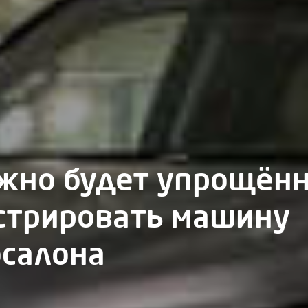
жно будет упрощён
стрировать машину
осалона