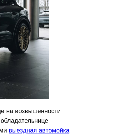
це на возвышенности
 обладательнице
ами
выездная автомойка