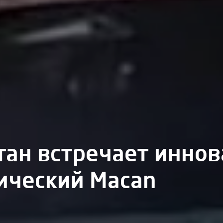
тан встречает инно
ический Macan