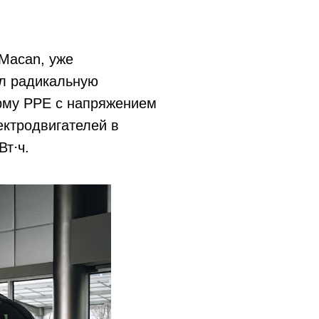
 Macan, уже
ел радикальную
рму PPE с напряжением
ектродвигателей в
Вт⋅ч.