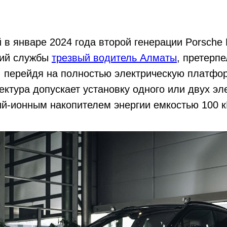
в январе 2024 года второй генерации Porsche
ший службы
трезвый водитель Алматы
, претерп
 перейдя на полностью электрическую платфо
тектура допускает установку одного или двух эл
ий-ионным накопителем энергии емкостью 100 к