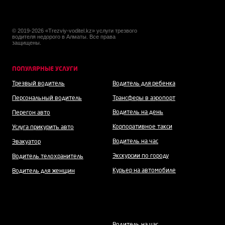
© 2019-2026 «Trezviy-voditel.kz» услуги трезвого
водителя недорого в Алматы. Все права
защищены.
ПОПУЛЯРНЫЕ УСЛУГИ
Трезвый водитель
Водитель для ребенка
Персональный водитель
Трансферы в аэропорт
Водитель на день
Перегон авто
Корпоративное такси
Услуга прикурить авто
Водитель на час
Эвакуатор
Экскурсии по городу
Водитель телохранитель
Курьер на автомобиле
Водитель для женщин
Водитель н
а час