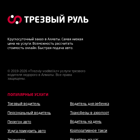
Круглосуточный заказ в Алматы. Самая низкая
цена на услуги. Возможность рассчитать
стоимость онлайн. Быстрая подача авто.
© 2019-2026 «Trezviy-voditel.kz» услуги трезвого
водителя недорого в Алматы. Все права
защищены.
ПОПУЛЯРНЫЕ УСЛУГИ
Трезвый водитель
Водитель для ребенка
Персональный водитель
Трансферы в аэропорт
Водитель на день
Перегон авто
Корпоративное такси
Услуга прикурить авто