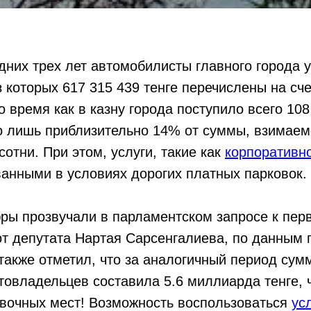
дних трех лет автомобилисты главного города у
из которых 617 315 439 тенге перечислены на сч
о время как в казну города поступило всего 108
о лишь приблизительно 14% от суммы, взимаем
сотни. При этом, услуги, такие как
корпоративно
анными в условиях дорогих платных парковок.
ры прозвучали в парламентском запросе к пер
т депутата Нартая Сарсенгалиева, по данным п
акже отметил, что за аналогичный период сум
втовладельцев составила 5.6 миллиарда тенге, 
овочных мест! Возможность воспользоваться
ус