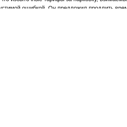
устимой ошибкой. Он предложил продлить врем
ут и ограничить распространение платных парк
м трафика.
ПОПУЛЯРНЫЕ УСЛУГИ
Трезвый водитель
Водитель для ребенка
Водитель н
а ча
Персональный водитель
Трансферы в аэропорт
Экскурсии по г
Водитель на день
Перегон авто
Водитель на н
Корпоративное такси
Услуга прикурить авто
Водитель на св
Водитель на час
Эвакуатор
Водитель на в
Экскурсии по городу
Водитель телохранитель
Выездная авто
Курьер на автомобиле
Водитель для женщин