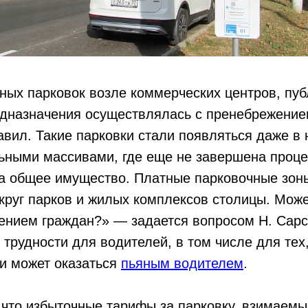
ных парковок возле коммерческих центров, пу
едназначения осуществлялась с пренебрежение
авил. Такие парковки стали появляться даже в 
ьными массивами, где еще не завершена проце
на общее имущество. Платные парковочные зон
круг парков и жилых комплексов столицы. Може
ением граждан?» — задается вопросом Н. Сарс
трудности для водителей, в том числе для тех
и может оказаться
пьяным водителем
.
 что избыточные тарифы за парковку, взимаемы