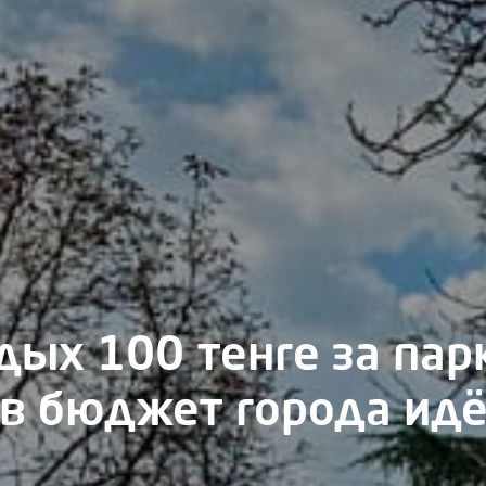
дых 100 тенге за пар
 в бюджет города идё