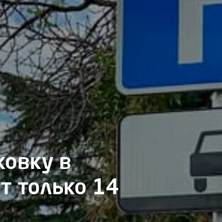
ковку в
т только 14