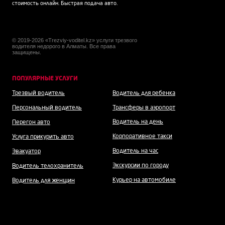
стоимость онлайн. Быстрая подача авто.
© 2019-2026 «Trezviy-voditel.kz» услуги трезвого
водителя недорого в Алматы. Все права
защищены.
ПОПУЛЯРНЫЕ УСЛУГИ
Трезвый водитель
Водитель для ребенка
Персональный водитель
Трансферы в аэропорт
Водитель на день
Перегон авто
Корпоративное такси
Услуга прикурить авто
Водитель на час
Эвакуатор
Экскурсии по городу
Водитель телохранитель
Курьер на автомобиле
Водитель для женщин