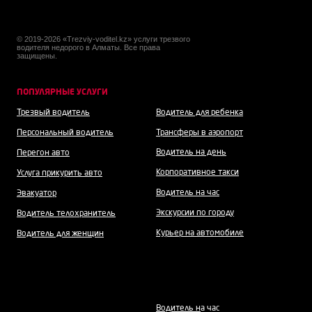
© 2019-2026 «Trezviy-voditel.kz» услуги трезвого
водителя недорого в Алматы. Все права
защищены.
ПОПУЛЯРНЫЕ УСЛУГИ
Трезвый водитель
Водитель для ребенка
Персональный водитель
Трансферы в аэропорт
Водитель на день
Перегон авто
Корпоративное такси
Услуга прикурить авто
Водитель на час
Эвакуатор
Экскурсии по городу
Водитель телохранитель
Курьер на автомобиле
Водитель для женщин
Водитель н
а час