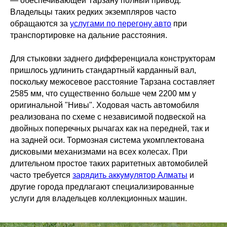
— обеспечивающей Тарзану полный привод.
Владельцы таких редких экземпляров часто
обращаются за
услугами по перегону авто
при
транспортировке на дальние расстояния.
Для стыковки заднего дифференциала конструкторам
пришлось удлинить стандартный карданный вал,
поскольку межосевое расстояние Тарзана составляет
2585 мм, что существенно больше чем 2200 мм у
оригинальной "Нивы". Ходовая часть автомобиля
реализована по схеме с независимой подвеской на
двойных поперечных рычагах как на передней, так и
на задней оси. Тормозная система укомплектована
дисковыми механизмами на всех колесах. При
длительном простое таких раритетных автомобилей
часто требуется
зарядить аккумулятор Алматы
и
другие города предлагают специализированные
услуги для владельцев коллекционных машин.