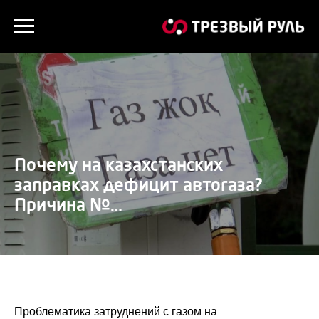
Почему на казахстанских
заправках дефицит автогаза?
Причина №…
Проблематика затруднений с газом на