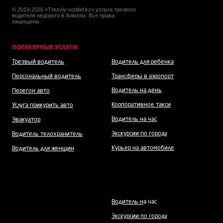
© 2019-2026 «Trezviy-voditel.kz» услуги трезвого
водителя недорого в Алматы. Все права
защищены.
ПОПУЛЯРНЫЕ УСЛУГИ
Трезвый водитель
Водитель для ребенка
Персональный водитель
Трансферы в аэропорт
Водитель на день
Перегон авто
Корпоративное такси
Услуга прикурить авто
Водитель на час
Эвакуатор
Экскурсии по городу
Водитель телохранитель
Курьер на автомобиле
Водитель для женщин
Водитель н
а час
Экскурсии по городу