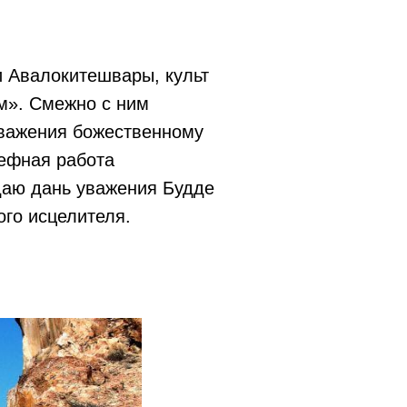
и Авалокитешвары, культ
м». Смежно с ним
уважения божественному
ьефная работа
даю дань уважения Будде
го исцелителя.