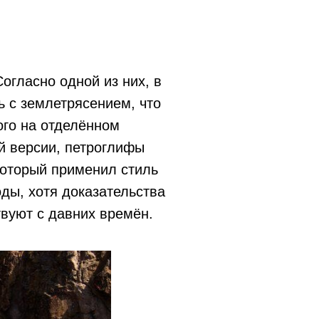
огласно одной из них, в
ь с землетрясением, что
ого на отделённом
й версии, петроглифы
который применил стиль
оды, хотя доказательства
твуют с давних времён.