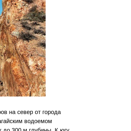
ов на север от города
шагайским водоемом
 до 300 м глубины. К югу