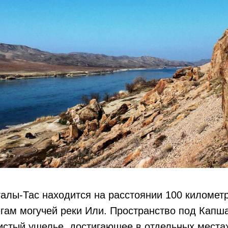
алы-Тас находится на расстоянии 100 километр
егам могучей реки Или. Пространство под Кап
стый ущелье, достигающее в отдельных местах