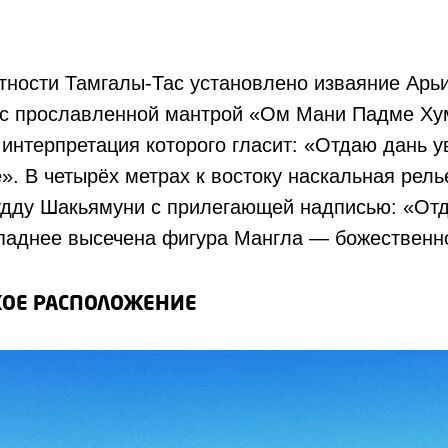
тности Тамгалы-Тас установлено изваяние Арь
н с прославленной мантрой «Ом Мани Падме Ху
 интерпретация которого гласит: «Отдаю дань 
. В четырёх метрах к востоку наскальная рел
удду Шакьямуни с прилегающей надписью: «От
паднее высечена фигура Мангла — божественно
КОЕ РАСПОЛОЖЕНИЕ