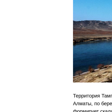
Территория Тамг
Алматы, по бер
формирует скали