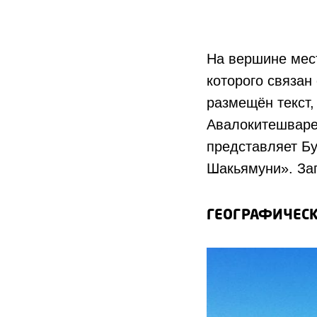
На вершине мес
которого связа
размещён текст,
Авалокитешваре»
представляет Б
Шакьямуни». За
ГЕОГРАФИЧЕС