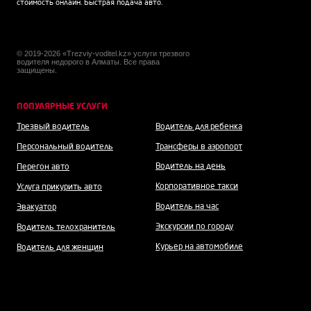
стоимость онлайн. Быстрая подача авто.
© 2019-2026 «Trezviy-voditel.kz» услуги трезвого
водителя недорого в Алматы. Все права
защищены.
ПОПУЛЯРНЫЕ УСЛУГИ
Трезвый водитель
Водитель для ребенка
Персональный водитель
Трансферы в аэропорт
Водитель на день
Перегон авто
Корпоративное такси
Услуга прикурить авто
Водитель на час
Эвакуатор
Экскурсии по городу
Водитель телохранитель
Курьер на автомобиле
Водитель для женщин