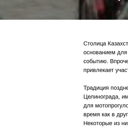
Столица Казахст
основанием для
событию. Впроче
привлекает участ
Традиция поздне
Целинограда, им
для мотопрогуло
время как в дру
Некоторые из ни