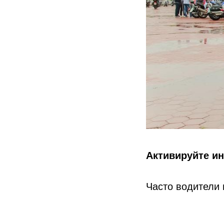
Активируйте и
Часто водители 
важны не только
движения, вклю