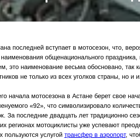
ана последней вступает в мотосезон, что, веро
 наименования общенационального праздника, 
м, это наименование весьма обосновано, так 
ников не только из всех уголков страны, но и и
го начала мотосезона в Астане берет свое нач
енуемого «92», что символизировало количест
к. За последние двадцать лет традиционно сезо
гих регионах мотоциклисты уже успевают преод
х пользуются услугой
трансфер в аэропорт
, чт