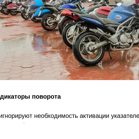
ндикаторы поворота
игнорируют необходимость активации указателе
 для информирования мотоциклистов, но и для
чая
корпоративное такси
, которое часто участву