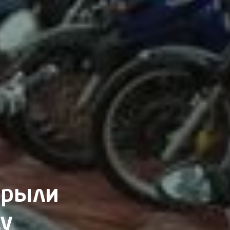
крыли
ду