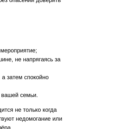
без опасений доверить
 мероприятие;
ине, не напрягаясь за
 а затем спокойно
 вашей семьи.
ится не только когда
твуют недомогание или
фёра.