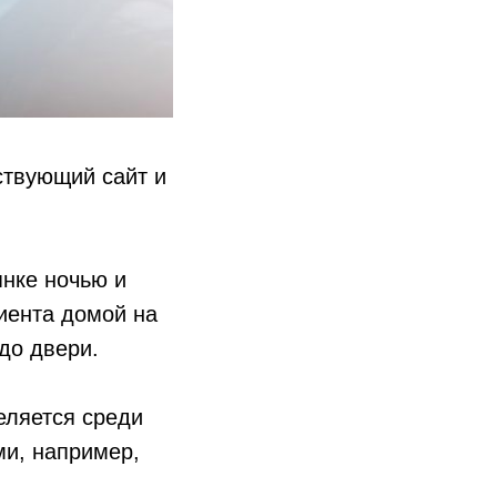
тствующий сайт и
янке ночью и
иента домой на
до двери.
ляется среди
ми, например,