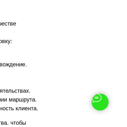
честве
овку:
 вождение.
ятельствах.
нии маршрута.
ность клиента.
ва, чтобы