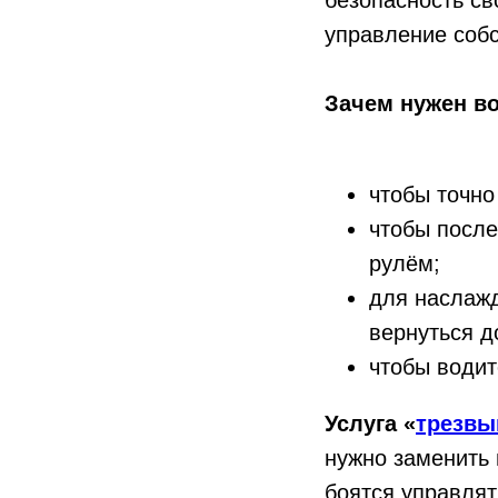
безопасность св
управление соб
Зачем нужен в
чтобы точно
чтобы после
рулём;
для наслажд
вернуться 
чтобы водит
Услуга «
трезвы
нужно заменить 
боятся управля