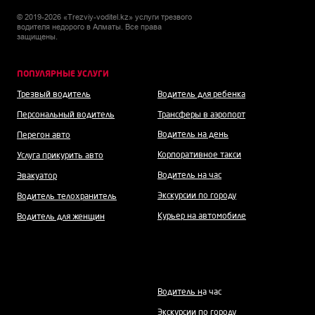
© 2019-2026 «Trezviy-voditel.kz» услуги трезвого
водителя недорого в Алматы. Все права
защищены.
ПОПУЛЯРНЫЕ УСЛУГИ
Трезвый водитель
Водитель для ребенка
Персональный водитель
Трансферы в аэропорт
Водитель на день
Перегон авто
Корпоративное такси
Услуга прикурить авто
Водитель на час
Эвакуатор
Экскурсии по городу
Водитель телохранитель
Курьер на автомобиле
Водитель для женщин
Водитель н
а час
Экскурсии по городу