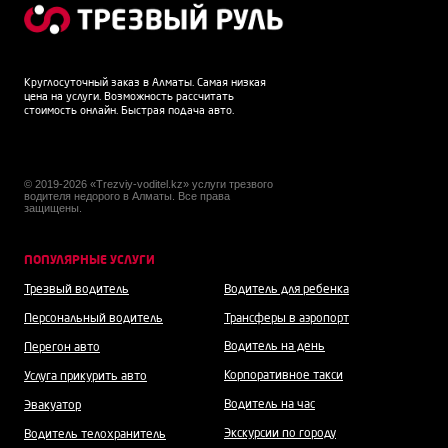
Круглосуточный заказ в Алматы. Самая низкая
цена на услуги. Возможность рассчитать
стоимость онлайн. Быстрая подача авто.
© 2019-2026 «Trezviy-voditel.kz» услуги трезвого
водителя недорого в Алматы. Все права
защищены.
ПОПУЛЯРНЫЕ УСЛУГИ
Трезвый водитель
Водитель для ребенка
Персональный водитель
Трансферы в аэропорт
Водитель на день
Перегон авто
Корпоративное такси
Услуга прикурить авто
Водитель на час
Эвакуатор
Экскурсии по городу
Водитель телохранитель