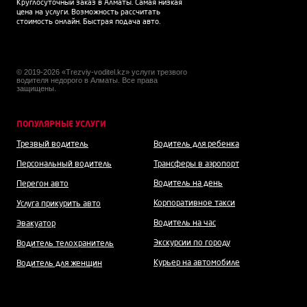
Круглосуточный заказ в Алматы. Самая низкая
цена на услуги. Возможность рассчитать
стоимость онлайн. Быстрая подача авто.
© 2019-2026 «Trezviy-voditel.kz» услуги трезвого
водителя недорого в Алматы. Все права
защищены.
ПОПУЛЯРНЫЕ УСЛУГИ
Трезвый водитель
Водитель для ребенка
Персональный водитель
Трансферы в аэропорт
Водитель на день
Перегон авто
Корпоративное такси
Услуга прикурить авто
Водитель на час
Эвакуатор
Экскурсии по городу
Водитель телохранитель
Курьер на автомобиле
Водитель для женщин