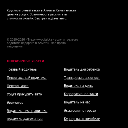
Круглосуточный заказ в Алматы. Самая низкая
цена на услуги. Возможность рассчитать
стоимость онлайн. Быстрая подача авто.
© 2019-2026 «Trezviy-voditel.kz» услуги трезвого
водителя недорого в Алматы. Все права
защищены.
ПОПУЛЯРНЫЕ УСЛУГИ
Трезвый водитель
Водитель для ребенка
Персональный водитель
Трансферы в аэропорт
Водитель на день
Перегон авто
Корпоративное такси
Услуга прикурить авто
Водитель на час
Эвакуатор
Экскурсии по городу
Водитель телохранитель
Курьер на автомобиле
Водитель для женщин